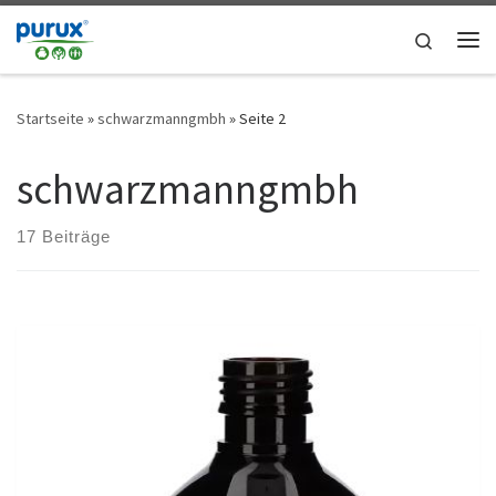
Zum Inhalt springen
Search
Me
Startseite
»
schwarzmanngmbh
»
Seite 2
schwarzmanngmbh
17 Beiträge