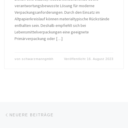
verantwortungsbewusste Lösung für moderne
Verpackungsanforderungen. Durch den Einsatz im
Altpapierkreislauf können materialtypische Rückstände
enthalten sein. Deshalb empfiehlt sich bei
Lebensmittelverpackungen eine geeignete
Primärverpackung oder […]
von
schwarzmanngmbh
Veröffentlicht
16. August 2023
Beitragsnavigation
Neuere Beiträge
NEUERE BEITRÄGE