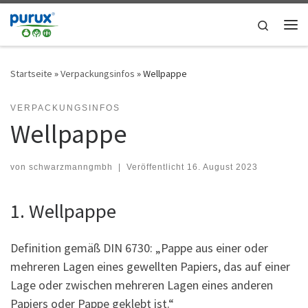
Zum Inhalt springen
Search
Me
Startseite
»
Verpackungsinfos
»
Wellpappe
VERPACKUNGSINFOS
Wellpappe
von
schwarzmanngmbh
|
Veröffentlicht
16. August 2023
1. Wellpappe
Definition gemäß DIN 6730: „Pappe aus einer oder
mehreren Lagen eines gewellten Papiers, das auf einer
Lage oder zwischen mehreren Lagen eines anderen
Papiers oder Pappe geklebt ist.“