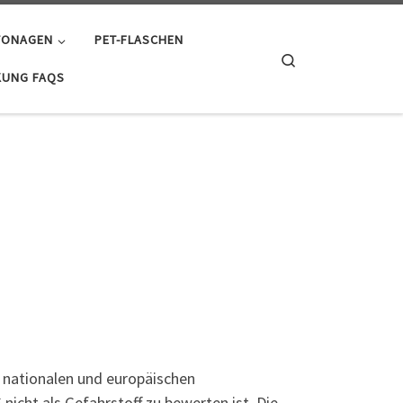
TONAGEN
PET-FLASCHEN
Search
KUNG FAQS
n nationalen und europäischen
icht als Gefahrstoff zu bewerten ist. Die