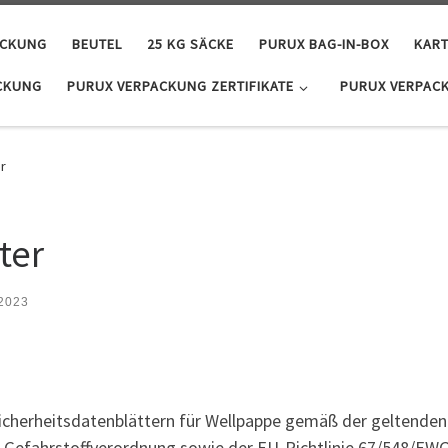
ACKUNG
BEUTEL
25 KG SÄCKE
PURUX BAG-IN-BOX
KAR
CKUNG
PURUX VERPACKUNG ZERTIFIKATE
PURUX VERPAC
r
ter
 2023
 Sicherheitsdatenblättern für Wellpappe gemäß der geltende
 Gefahrstoffverordnung sowie der EU-Richtlinie 67/548/EWG n