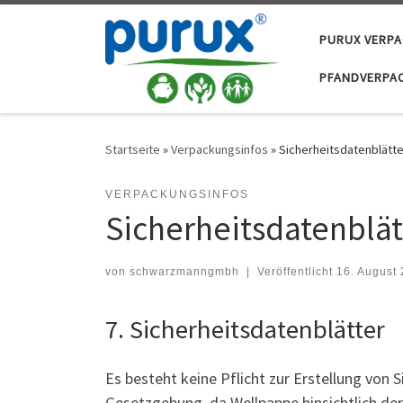
Zum Inhalt springen
PURUX VERP
PFANDVERPA
Startseite
»
Verpackungsinfos
»
Sicherheitsdatenblätte
VERPACKUNGSINFOS
Sicherheitsdatenblät
von
schwarzmanngmbh
|
Veröffentlicht
16. August
7. Sicherheitsdatenblätter
Es besteht keine Pflicht zur Erstellung von
Gesetzgebung, da Wellpappe hinsichtlich der